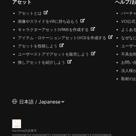
アセット
ヘルプ/
アセットとは
バーチャ
画像やスライドをVRに持ち込もう
VCI公
キャラクターアセット(VRM)を作成する
よくあ
アイテム・ロケーションアセット(VCI)を作成する
なぜな
アセットを投稿しよう
ユーザ
ユーザーストアでアセットを販売しよう
不具合
推しアセットを紹介しよう
お問い
法人様
取材の
NexTone許諾番号
ID000006710
ID000006711
ID000006712
ID000006713
ID000006835