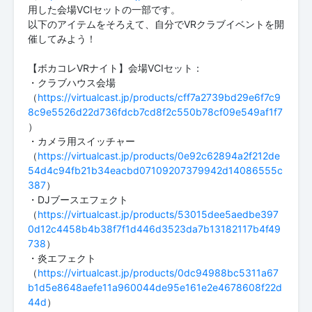
用した会場VCIセットの一部です。
以下のアイテムをそろえて、自分でVRクラブイベントを開
催してみよう！
【ボカコレVRナイト】会場VCIセット：
・クラブハウス会場
（
https://virtualcast.jp/products/cff7a2739bd29e6f7c9
8c9e5526d22d736fdcb7cd8f2c550b78cf09e549af1f7
）
・カメラ用スイッチャー
（
https://virtualcast.jp/products/0e92c62894a2f212de
54d4c94fb21b34eacbd07109207379942d14086555c
387
）
・DJブースエフェクト
（
https://virtualcast.jp/products/53015dee5aedbe397
0d12c4458b4b38f7f1d446d3523da7b13182117b4f49
738
）
・炎エフェクト
（
https://virtualcast.jp/products/0dc94988bc5311a67
b1d5e8648aefe11a960044de95e161e2e4678608f22d
44d
）