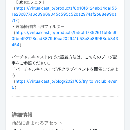
・Cubeエフェクト
（
https://virtualcast.jp/products/8b10f6124ab34da155
1e23c877a6c39669045c595c52ba2974af2b88e99ba
7f7
）
・遠隔操作防止用フィルター
（
https://virtualcast.jp/products/f55cfd7892611bb5c8
0fbe492128cad8879d0ca202941b53e8e86968db843
454
）
バーチャルキャスト内での設置方法は、こちらのブログ記
事をご参照ください。
「バーチャルキャストでVRクラブイベントを開催してみよ
う
（
https://virtualcast.jp/blog/2021/05/try_to_vrclub_even
t/
）」
詳細情報
商品に含まれるアセット