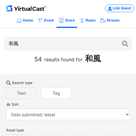
Link Quest
Home
Event
Store
Room
Stream
和風
54
results found for
.
Search type
Text
Tag
Sort
Asset type