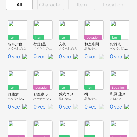
All
Character
Item
Location
Item
Item
Item
Location
Item
ちゃぶ台
行燈(黒百合)
文机
和室広間
お雑煮・おしるこ【ベッライート】
さくらしのぶ
さくらしのぶ
さくらしのぶ
烏丸ゆん
ベッラパスタ - 無料配布 -
0
0
0
0
0
VCC
VCC
VCC
VCC
VCC
Item
Location
Item
Item
Location
お雑煮・関東風【ベッライート】
お座敷 ライト設定版
狐式コメントビューア
祠
和風 蓮スタジオ
ベッラパスタ - 無料配布 -
バーチャルキャスト公式 素材配布
烏丸ゆん
烏丸ゆん
さねとき
0
0
0
0
0
VCC
VCC
VCC
VCC
VCC