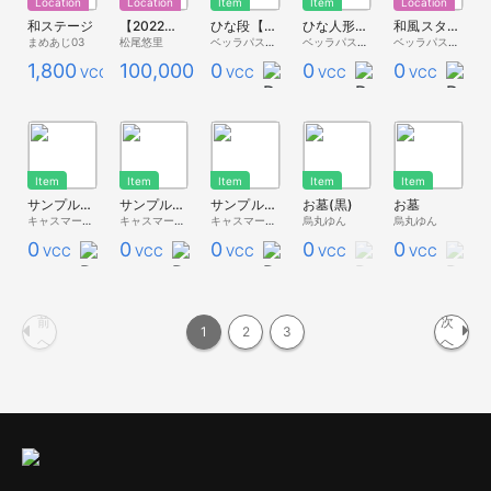
Location
Location
Item
Item
Location
和ステージ
【2022年3月分FANBOX】和風の部屋
ひな段【ベッラ家具】
ひな人形【ベッラ家具】
和風スタジオ【ベッラスタジオ】
まめあじ03
松尾悠里
ベッラパスタ - 無料配布 -
ベッラパスタ - 無料配布 -
ベッラパスタ - 無料配布 -
1,800
100,000
0
0
0
VCC
VCC
VCC
VCC
VCC
Item
Item
Item
Item
Item
サンプルブースL「大正モダニズム」【秋キャス2023】
サンプルブースM「大正モダニズム」【秋キャス2023】
サンプルブースS「大正モダニズム」【秋キャス2023】
お墓(黒)
お墓
キャスマーケット総合
キャスマーケット総合
キャスマーケット総合
烏丸ゆん
烏丸ゆん
0
0
0
0
0
VCC
VCC
VCC
VCC
VCC
前
次
1
2
3
へ
へ