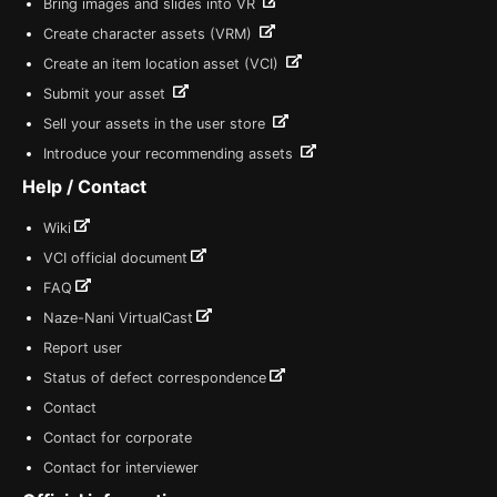
Bring images and slides into VR
Create character assets (VRM)
Create an item location asset (VCI)
Submit your asset
Sell your assets in the user store
Introduce your recommending assets
Help / Contact
Wiki
VCI official document
FAQ
Naze-Nani VirtualCast
Report user
Status of defect correspondence
Contact
Contact for corporate
Contact for interviewer