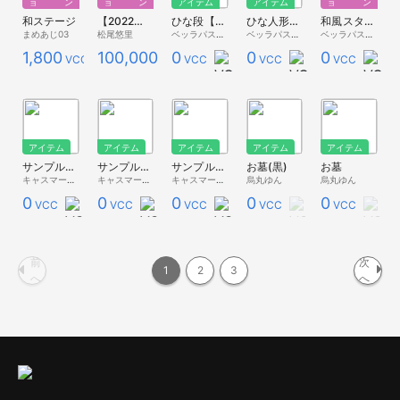
ョン
ョン
アイテム
アイテム
ョン
和ステージ
【2022年3月分FANBOX】和風の部屋
ひな段【ベッラ家具】
ひな人形【ベッラ家具】
和風スタジオ【ベッラスタジオ】
まめあじ03
松尾悠里
ベッラパスタ - 無料配布 -
ベッラパスタ - 無料配布 -
ベッラパスタ - 無料配布 -
1,800
100,000
0
0
0
VCC
VCC
VCC
VCC
VCC
アイテム
アイテム
アイテム
アイテム
アイテム
サンプルブースL「大正モダニズム」【秋キャス2023】
サンプルブースM「大正モダニズム」【秋キャス2023】
サンプルブースS「大正モダニズム」【秋キャス2023】
お墓(黒)
お墓
キャスマーケット総合
キャスマーケット総合
キャスマーケット総合
烏丸ゆん
烏丸ゆん
0
0
0
0
0
VCC
VCC
VCC
VCC
VCC
前
次
1
2
3
へ
へ