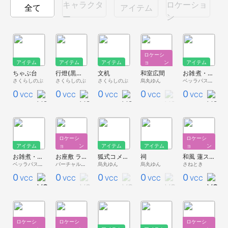
キャラクタ
ロケーショ
全て
アイテム
ー
ン
ロケーシ
アイテム
アイテム
アイテム
ョン
アイテム
ちゃぶ台
行燈(黒百合)
文机
和室広間
お雑煮・おしるこ【ベッライート】
さくらしのぶ
さくらしのぶ
さくらしのぶ
烏丸ゆん
ベッラパスタ - 無料配布 -
0
0
0
0
0
VCC
VCC
VCC
VCC
VCC
ロケーシ
ロケーシ
アイテム
ョン
アイテム
アイテム
ョン
お雑煮・関東風【ベッライート】
お座敷 ライト設定版
狐式コメントビューア
祠
和風 蓮スタジオ
ベッラパスタ - 無料配布 -
バーチャルキャスト公式 素材配布
烏丸ゆん
烏丸ゆん
さねとき
0
0
0
0
0
VCC
VCC
VCC
VCC
VCC
ロケーシ
ロケーシ
ロケーシ